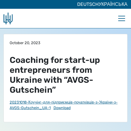
DEUTSCH
УКРАЇНСЬКА
Skip to main content
October 20, 2023
Coaching for start-up
entrepreneurs from
Ukraine with “AVGS-
Gutschein”
20231018-Коучінг-для-підприємців-початківців-з-України-з-
AVGS-Gutschein_UA-1
Download