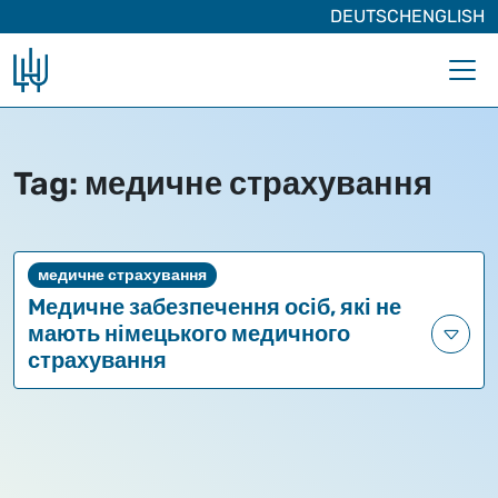
DEUTSCH
ENGLISH
Skip to main content
Tag: медичне страхування
медичне страхування
Mедичне забезпечення осіб, які не
мають німецького медичного
страхування