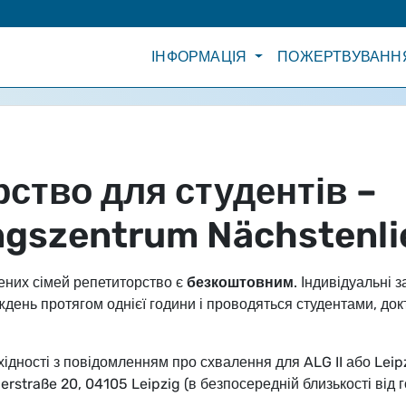
ІНФОРМАЦІЯ
ПОЖЕРТВУВАНН
ство для студентів –
gszentrum Nächstenli
ених сімей репетиторство є
безкоштовним
. Індивідуальні 
ждень протягом однієї години і проводяться студентами, до
хідності з повідомленням про схвалення для ALG II або Leip
berstraße 20, 04105 Leipzig (в безпосередній близькості від 