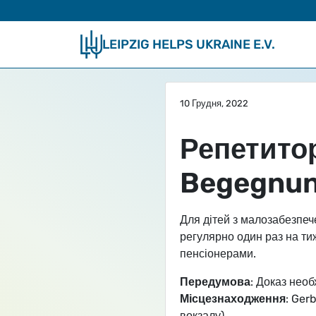
Skip to main content
LEIPZIG HELPS UKRAINE E.V.
10 Грудня, 2022
Репетитор
Begegnun
Для дітей з малозабезпеч
регулярно один раз на ти
пенсіонерами.
Передумова
: Доказ необ
Місцезнаходження
: Ger
вокзалу)