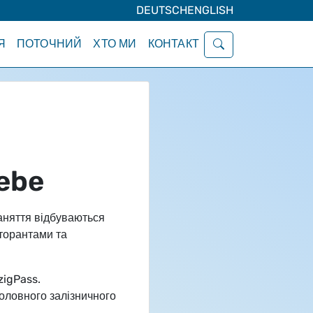
DEUTSCH
ENGLISH
Я
ПОТОЧНИЙ
ХТО МИ
КОНТАКТ
ebe
заняття відбуваються
кторантами та
zigPass.
головного залізничного