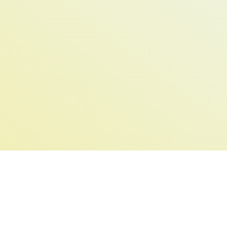
ЗМІ – засоби массової